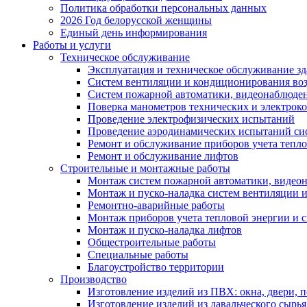
Политика обработки персональных данных
2026 Год белорусской женщины
Единый день информирования
Работы и услуги
Техническое обслуживание
Эксплуатация и техническое обслуживание з
Систем вентиляции и кондиционирования во
Систем пожарной автоматики, видеонаблюдени
Поверка манометров технических и электрок
Проведение электрофизических испытаний
Проведение аэродинамических испытаний си
Ремонт и обслуживание приборов учета тепло
Ремонт и обслуживание лифтов
Строительные и монтажные работы
Монтаж систем пожарной автоматики, видеона
Монтаж и пуско-наладка систем вентиляции 
Ремонтно-аварийные работы
Монтаж приборов учета тепловой энергии и с
Монтаж и пуско-наладка лифтов
Общестроительные работы
Специальные работы
Благоустройство территории
Производство
Изготовление изделий из ПВХ: окна, двери, 
Изготовление изделий из давальческого сырья