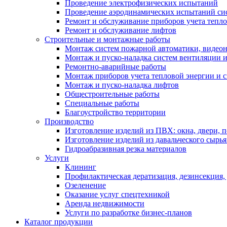
Проведение электрофизических испытаний
Проведение аэродинамических испытаний си
Ремонт и обслуживание приборов учета тепло
Ремонт и обслуживание лифтов
Строительные и монтажные работы
Монтаж систем пожарной автоматики, видеона
Монтаж и пуско-наладка систем вентиляции 
Ремонтно-аварийные работы
Монтаж приборов учета тепловой энергии и с
Монтаж и пуско-наладка лифтов
Общестроительные работы
Специальные работы
Благоустройство территории
Производство
Изготовление изделий из ПВХ: окна, двери, 
Изготовление изделий из давальческого сырья
Гидроабразивная резка материалов
Услуги
Клининг
Профилактическая дератизация, дезинсекция,
Озеленение
Оказание услуг спецтехникой
Аренда недвижимости
Услуги по разработке бизнес-планов
Каталог продукции