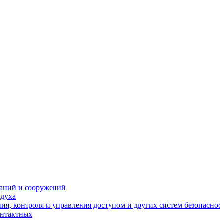
даний и сооружений
здуха
я, контроля и управления доступом и других систем безопасно
онтактных