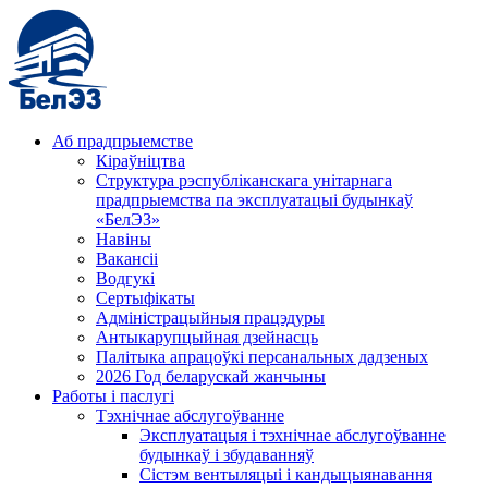
Аб прадпрыемстве
Кіраўніцтва
Структура рэспубліканскага унітарнага
прадпрыемства па эксплуатацыі будынкаў
«БелЭЗ»
Навіны
Вакансіі
Водгукі
Сертыфікаты
Адміністрацыйныя працэдуры
Антыкарупцыйная дзейнасць
Палітыка апрацоўкі персанальных дадзеных
2026 Год беларускай жанчыны
Работы і паслугі
Тэхнічнае абслугоўванне
Эксплуатацыя і тэхнічнае абслугоўванне
будынкаў і збудаванняў
Сістэм вентыляцыі і кандыцыянавання