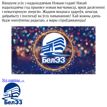
Віншуем усіх з надыходзячым Новым годам! Няхай
надыходзячы год прынясе новыя магчымасці, яркія дасягненні
і невычэрпную энергію. Жадаем моцнага здароўя, шчасця,
дабрабыту і поспехаў ва ўсіх пачынаннях! Хай кожны дзень
будзе напоўнены радасцю, а мары спраўджваюцца!
Усе навіны
→