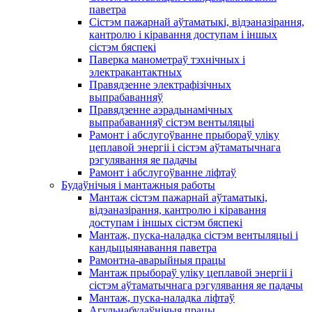
паветра
Сістэм пажарнай аўтаматыкі, відэаназірання,
кантролю і кіравання доступам і іншых
сістэм бяспекі
Паверка манометраў тэхнічных і
электракантактных
Правядзенне электрафізічных
выпрабаванняў
Правядзенне аэрадынамічных
выпрабаванняў сістэм вентыляцыі
Рамонт і абслугоўванне прыбораў уліку
цеплавой энергіі і сістэм аўтаматычнага
рэгулявання яе падачы
Рамонт і абслугоўванне ліфтаў
Будаўнічыя і мантажныя работы
Мантаж сістэм пажарнай аўтаматыкі,
відэаназірання, кантролю і кіравання
доступам і іншых сістэм бяспекі
Мантаж, пуска-наладка сістэм вентыляцыі і
кандыцыянавання паветра
Рамонтна-аварыйныя працы
Мантаж прыбораў уліку цеплавой энергіі і
сістэм аўтаматычнага рэгулявання яе падачы
Мантаж, пуска-наладка ліфтаў
Агульнабудаўнічыя працы