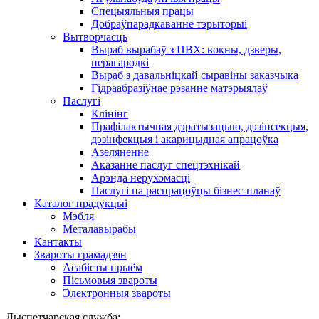
Спецыяльныя працы
Добраўпарадкаванне тэрыторыі
Вытворчасць
Выраб вырабаў з ПВХ: вокны, дзверы,
перагародкі
Выраб з давальніцкай сыравіны заказчыка
Гідраабразіўнае рэзанне матэрыялаў
Паслугі
Клінінг
Прафілактычная дэратызацыю, дэзiнсекцыя,
дэзінфекцыя і акарицыдная апрацоўка
Азеляненне
Аказанне паслуг спецтэхнікай
Арэнда нерухомасці
Паслугі па распрацоўцы бізнес-планаў
Каталог прадукцыі
Мэбля
Металавырабы
Кантакты
Звароты грамадзян
Асабісты прыём
Пісьмовыя звароты
Электронныя звароты
Дыспетчарская служба: