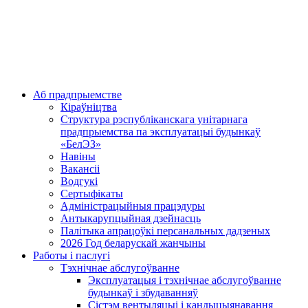
Аб прадпрыемстве
Кіраўніцтва
Структура рэспубліканскага унітарнага
прадпрыемства па эксплуатацыі будынкаў
«БелЭЗ»
Навіны
Вакансіі
Водгукі
Сертыфікаты
Адміністрацыйныя працэдуры
Антыкарупцыйная дзейнасць
Палітыка апрацоўкі персанальных дадзеных
2026 Год беларускай жанчыны
Работы і паслугі
Тэхнічнае абслугоўванне
Эксплуатацыя і тэхнічнае абслугоўванне
будынкаў і збудаванняў
Сістэм вентыляцыі і кандыцыянавання