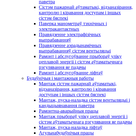
паветра
Сістэм пажарнай аўтаматыкі, відэаназірання,
кантролю і кіравання доступам і іншых
сістэм бяспекі
Паверка манометраў тэхнічных і
электракантактных
Правядзенне электрафізічных
выпрабаванняў
Правядзенне аэрадынамічных
выпрабаванняў сістэм вентыляцыі
Рамонт і абслугоўванне прыбораў уліку
цеплавой энергіі і сістэм аўтаматычнага
рэгулявання яе падачы
Рамонт і абслугоўванне ліфтаў
Будаўнічыя і мантажныя работы
Мантаж сістэм пажарнай аўтаматыкі,
відэаназірання, кантролю і кіравання
доступам і іншых сістэм бяспекі
Мантаж, пуска-наладка сістэм вентыляцыі і
кандыцыянавання паветра
Рамонтна-аварыйныя працы
Мантаж прыбораў уліку цеплавой энергіі і
сістэм аўтаматычнага рэгулявання яе падачы
Мантаж, пуска-наладка ліфтаў
Агульнабудаўнічыя працы