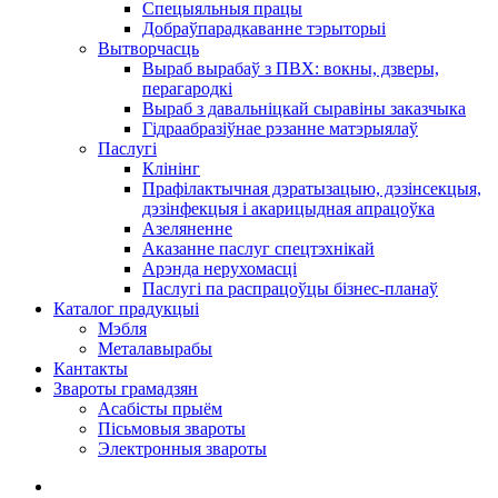
Спецыяльныя працы
Добраўпарадкаванне тэрыторыі
Вытворчасць
Выраб вырабаў з ПВХ: вокны, дзверы,
перагародкі
Выраб з давальніцкай сыравіны заказчыка
Гідраабразіўнае рэзанне матэрыялаў
Паслугі
Клінінг
Прафілактычная дэратызацыю, дэзiнсекцыя,
дэзінфекцыя і акарицыдная апрацоўка
Азеляненне
Аказанне паслуг спецтэхнікай
Арэнда нерухомасці
Паслугі па распрацоўцы бізнес-планаў
Каталог прадукцыі
Мэбля
Металавырабы
Кантакты
Звароты грамадзян
Асабісты прыём
Пісьмовыя звароты
Электронныя звароты