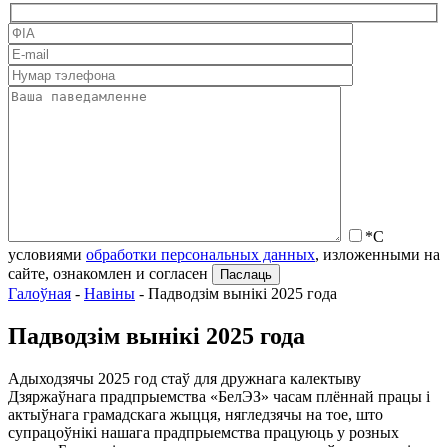
*С
условиями
обработки персональных данных
, изложенными на
сайте, ознакомлен и согласен
Галоўная
-
Навіны
-
Падводзім вынікі 2025 года
Падводзім вынікі 2025 года
Адыходзячы 2025 год стаў для дружнага калектыву
Дзяржаўнага прадпрыемства «БелЭЗ» часам плённай працы і
актыўнага грамадскага жыцця, нягледзячы на тое, што
супрацоўнікі нашага прадпрыемства працуюць у розных