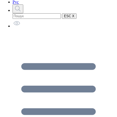
Рус
ESC X