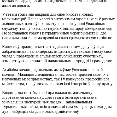
кутках Беларусі, часам знаходзячыся на значнай адлегласці
адзін ад аднаго.
У гэтым годзе мы адкрылі для сябе мноства новых
магчымасцяў. Нашы калегі з энтузіязмам удзельнічалі ў розных
дыялогавых пляцоўках, выступаючы як у ролі ўважлівых
слухачоў, так і ў якасці актыўных ініцыятараў абмеркаванняў.
Не заставаліся ўбаку і патрыятычныя мерапрыемствы, дзе
наша каманда таксама праявіла сваю грамадзянскую пазіцыю.
Калектыў прадпрыемства з задавальненнем далучаўся да
дабрачынных і валанцёрскіх ініцыятыў, а таксама ўносіў свой
уклад у правядзенне агульнарэспубліканскіх суботнікаў,
дэманструючы клопат аб навакольным асяроддзі і грамадстве.
Асабліва хочацца адзначыць актыўнае ўцягванне нашай
моладзі. Маладыя спецыялісты паспяхова праявілі сябе як у
навуковых мерапрыемствах, так і ў конкурсах прафесійнага
майстэрства, прыўносячы свежыя ідэі і энергію ў нашу працу.
Вядома, мы не забывалі і пра важнасць адпачынку і
згуртавання калектыву. Для гэтага былі арганізаваны
займальныя экскурсійныя паездкі і запамінальныя
турыстычныя злёты, якія дапамаглі нам умацаваць камандны
дух і набрацца сіл для новых здзяйсненняў.