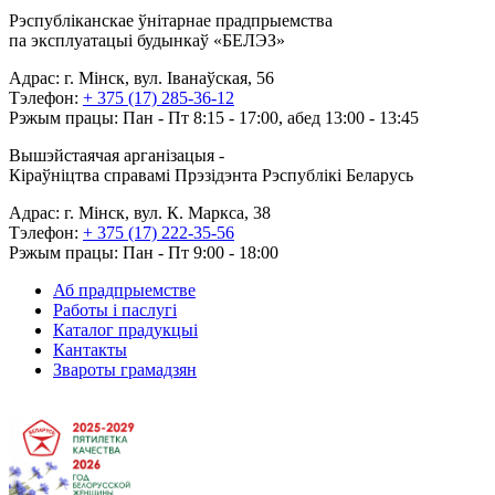
Рэспубліканскае ўнітарнае прадпрыемства
па эксплуатацыі будынкаў «БЕЛЭЗ»
Адрас: г. Мінск, вул. Іванаўская, 56
Тэлефон:
+ 375 (17) 285-36-12
Рэжым працы: Пан - Пт 8:15 - 17:00, абед 13:00 - 13:45
Вышэйстаячая арганізацыя -
Кіраўніцтва справамі Прэзідэнта Рэспублікі Беларусь
Адрас: г. Мінск, вул. К. Маркса, 38
Тэлефон:
+ 375 (17) 222-35-56
Рэжым працы: Пан - Пт 9:00 - 18:00
Аб прадпрыемстве
Работы і паслугі
Каталог прадукцыі
Кантакты
Звароты грамадзян