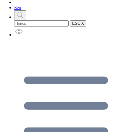
Бел
ESC X