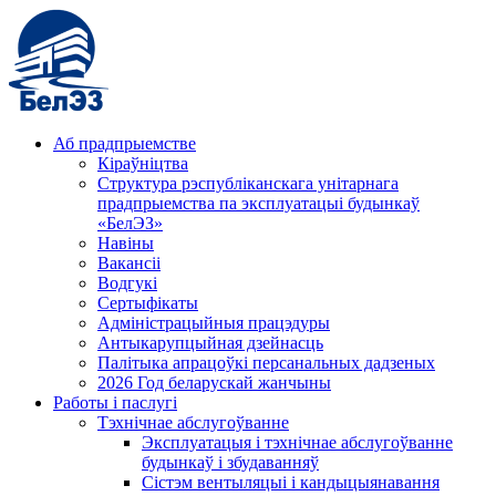
Аб прадпрыемстве
Кіраўніцтва
Структура рэспубліканскага унітарнага
прадпрыемства па эксплуатацыі будынкаў
«БелЭЗ»
Навіны
Вакансіі
Водгукі
Сертыфікаты
Адміністрацыйныя працэдуры
Антыкарупцыйная дзейнасць
Палітыка апрацоўкі персанальных дадзеных
2026 Год беларускай жанчыны
Работы і паслугі
Тэхнічнае абслугоўванне
Эксплуатацыя і тэхнічнае абслугоўванне
будынкаў і збудаванняў
Сістэм вентыляцыі і кандыцыянавання