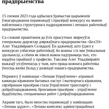
прадпрыемства
15 снежня 2023 года адбылася ўрачыстая цырымонія
ўзнагароджання пераможцаў і прызёраў конкурсу на званне
найлепшага структурнага падраздзялення і лепшых работнікаў
прадпрыемства.
Са словамі прывітання да ўсіх прысутных звярнуўся
генеральны дырэктар дзяржаўнага прадпрыемства «БелЭЗ»
Алег Уладзіміравіч Селядцоў. Ён адзначыў, што ўдзел у
конкурсах узбагачае работнікаў, бо кожны з іх мае ўнікальныя
здольнасці, а сёння як ніколі важна падтрымаць тых, хто
нядаўна прыйшоў у прафесію. Таксама Алег Уладзіміравіч
выказаў упэўненасць у тым, што праца кожнага работніка
ўносіць вялікі ўклад у развіццё нашага прадпрыемства.
Перамогу ў намінацыі «Лепшае ўпраўленне» атрымалі
каманды кіравання бытавых паслуг і вытворчага кіравання,
сярэбраным прызёрам стала ўпраўленне транспарту і
добраўпарадкавання, бронзавым прызёрам – упраўленне
будаўніцтва, спецыяльных работ і добраўпарадкавання.
Акрамя таго, было мноства пераможцаў у намінацыях
«Лепшы аддзел», «Лепшы комплекс адміністрацыйных