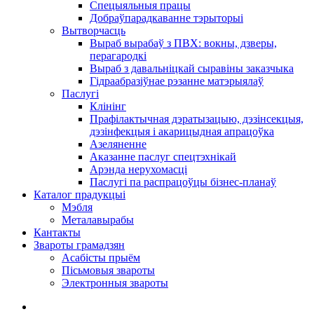
Спецыяльныя працы
Добраўпарадкаванне тэрыторыі
Вытворчасць
Выраб вырабаў з ПВХ: вокны, дзверы,
перагародкі
Выраб з давальніцкай сыравіны заказчыка
Гідраабразіўнае рэзанне матэрыялаў
Паслугі
Клінінг
Прафілактычная дэратызацыю, дэзiнсекцыя,
дэзінфекцыя і акарицыдная апрацоўка
Азеляненне
Аказанне паслуг спецтэхнікай
Арэнда нерухомасці
Паслугі па распрацоўцы бізнес-планаў
Каталог прадукцыі
Мэбля
Металавырабы
Кантакты
Звароты грамадзян
Асабісты прыём
Пісьмовыя звароты
Электронныя звароты