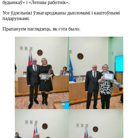
будынкаў» і «Лепшы работнік».
Усе ўдзельнікі ўзнагароджаны дыпломамі і каштоўнымі
падарункамі.
Прапануем паглядзець, як гэта было.