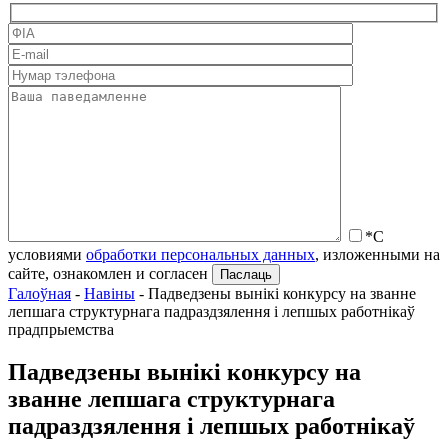
*С
условиями
обработки персональных данных
, изложенными на
сайте, ознакомлен и согласен
Галоўная
-
Навіны
-
Падведзены вынікі конкурсу на званне
лепшага структурнага падраздзялення і лепшых работнікаў
прадпрыемства
Падведзены вынікі конкурсу на
званне лепшага структурнага
падраздзялення і лепшых работнікаў