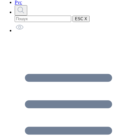
Рус
ESC X