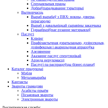
Спецыяльныя працы
Добраўпарадкаванне тэрыторыі
Вытворчасць
Выраб вырабаў з ПВХ: вокны, дзверы,
перагародкі
Выраб з давальніцкай сыравіны заказчыка
Гідраабразіўнае рэзанне матэрыялаў
Паслугі
Клінінг
Прафілактычная дэратызацыю, дэзiнсекцыя,
дэзінфекцыя і акарицыдная апрацоўка
Азеляненне
Аказанне паслуг спецтэхнікай
Арэнда нерухомасці
Паслугі па распрацоўцы бізнес-планаў
Каталог прадукцыі
Мэбля
Металавырабы
Кантакты
Звароты грамадзян
Асабісты прыём
Пісьмовыя звароты
Электронныя звароты
Дыспетчарская служба: