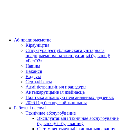
Аб прадпрыемстве
Кіраўніцтва
Структура рэспубліканскага унітарнага
прадпрыемства па эксплуатацыі будынкаў
«БелЭЗ»
Навіны
Вакансіі
Водгукі
Сертыфікаты
Адміністрацыйныя працэдуры
Антыкарупцыйная дзейнасць
Палітыка апрацоўкі персанальных дадзеных
2026 Год беларускай жанчыны
Работы і паслугі
Тэхнічнае абслугоўванне
Эксплуатацыя і тэхнічнае абслугоўванне
будынкаў і збудаванняў
Сістэм вентыляцыі і кандыцыянавання