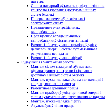
паветра
Сістэм пажарнай аўтаматыкі, відэаназірання,
кантролю і кіравання доступам і іншых
сістэм бяспекі
Паверка манометраў тэхнічных і
электракантактных
Правядзенне электрафізічных
выпрабаванняў
Правядзенне аэрадынамічных
выпрабаванняў сістэм вентыляцыі
Рамонт і абслугоўванне прыбораў уліку
цеплавой энергіі і сістэм аўтаматычнага
рэгулявання яе падачы
Рамонт і абслугоўванне ліфтаў
Будаўнічыя і мантажныя работы
Мантаж сістэм пажарнай аўтаматыкі,
відэаназірання, кантролю і кіравання
доступам і іншых сістэм бяспекі
Мантаж, пуска-наладка сістэм вентыляцыі і
кандыцыянавання паветра
Рамонтна-аварыйныя працы
Мантаж прыбораў уліку цеплавой энергіі і
сістэм аўтаматычнага рэгулявання яе падачы
Мантаж, пуска-наладка ліфтаў
Агульнабудаўнічыя працы