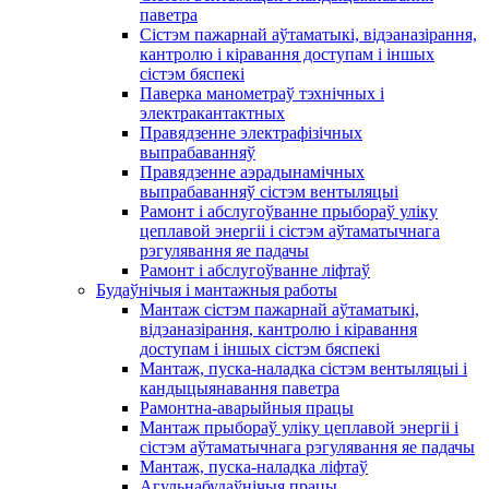
паветра
Сістэм пажарнай аўтаматыкі, відэаназірання,
кантролю і кіравання доступам і іншых
сістэм бяспекі
Паверка манометраў тэхнічных і
электракантактных
Правядзенне электрафізічных
выпрабаванняў
Правядзенне аэрадынамічных
выпрабаванняў сістэм вентыляцыі
Рамонт і абслугоўванне прыбораў уліку
цеплавой энергіі і сістэм аўтаматычнага
рэгулявання яе падачы
Рамонт і абслугоўванне ліфтаў
Будаўнічыя і мантажныя работы
Мантаж сістэм пажарнай аўтаматыкі,
відэаназірання, кантролю і кіравання
доступам і іншых сістэм бяспекі
Мантаж, пуска-наладка сістэм вентыляцыі і
кандыцыянавання паветра
Рамонтна-аварыйныя працы
Мантаж прыбораў уліку цеплавой энергіі і
сістэм аўтаматычнага рэгулявання яе падачы
Мантаж, пуска-наладка ліфтаў
Агульнабудаўнічыя працы