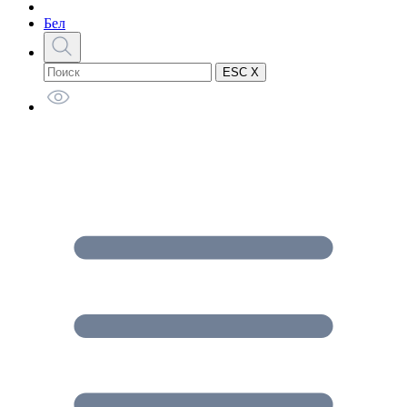
Бел
ESC X