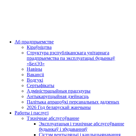
Аб прадпрыемстве
Кіраўніцтва
Структура рэспубліканскага унітарнага
прадпрыемства па эксплуатацыі будынкаў
«БелЭЗ»
Навіны
Вакансіі
Водгукі
Сертыфікаты
Адміністрацыйныя працэдуры
Антыкарупцыйная дзейнасць
Палітыка апрацоўкі персанальных дадзеных
2026 Год беларускай жанчыны
Работы і паслугі
Тэхнічнае абслугоўванне
Эксплуатацыя і тэхнічнае абслугоўванне
будынкаў і збудаванняў
Сістэм вентыляцыі і кандыцыянавання