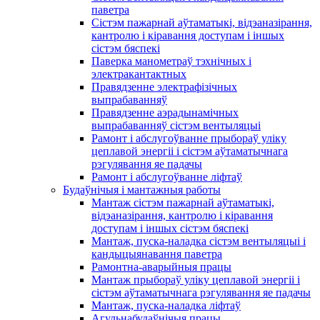
паветра
Сістэм пажарнай аўтаматыкі, відэаназірання,
кантролю і кіравання доступам і іншых
сістэм бяспекі
Паверка манометраў тэхнічных і
электракантактных
Правядзенне электрафізічных
выпрабаванняў
Правядзенне аэрадынамічных
выпрабаванняў сістэм вентыляцыі
Рамонт і абслугоўванне прыбораў уліку
цеплавой энергіі і сістэм аўтаматычнага
рэгулявання яе падачы
Рамонт і абслугоўванне ліфтаў
Будаўнічыя і мантажныя работы
Мантаж сістэм пажарнай аўтаматыкі,
відэаназірання, кантролю і кіравання
доступам і іншых сістэм бяспекі
Мантаж, пуска-наладка сістэм вентыляцыі і
кандыцыянавання паветра
Рамонтна-аварыйныя працы
Мантаж прыбораў уліку цеплавой энергіі і
сістэм аўтаматычнага рэгулявання яе падачы
Мантаж, пуска-наладка ліфтаў
Агульнабудаўнічыя працы