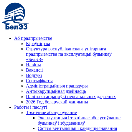
Аб прадпрыемстве
Кіраўніцтва
Структура рэспубліканскага унітарнага
прадпрыемства па эксплуатацыі будынкаў
«БелЭЗ»
Навіны
Вакансіі
Водгукі
Сертыфікаты
Адміністрацыйныя працэдуры
Антыкарупцыйная дзейнасць
Палітыка апрацоўкі персанальных дадзеных
2026 Год беларускай жанчыны
Работы і паслугі
Тэхнічнае абслугоўванне
Эксплуатацыя і тэхнічнае абслугоўванне
будынкаў і збудаванняў
Сістэм вентыляцыі і кандыцыянавання