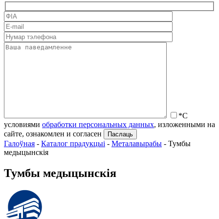
*С
условиями
обработки персональных данных
, изложенными на
сайте, ознакомлен и согласен
Галоўная
-
Каталог прадукцыі
-
Металавырабы
-
Тумбы
медыцынскія
Тумбы медыцынскія