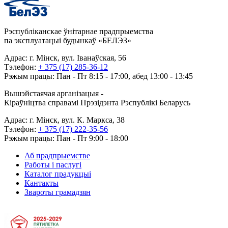
Рэспубліканскае ўнітарнае прадпрыемства
па эксплуатацыі будынкаў «БЕЛЭЗ»
Адрас: г. Мінск, вул. Іванаўская, 56
Тэлефон:
+ 375 (17) 285-36-12
Рэжым працы: Пан - Пт 8:15 - 17:00, абед 13:00 - 13:45
Вышэйстаячая арганізацыя -
Кіраўніцтва справамі Прэзідэнта Рэспублікі Беларусь
Адрас: г. Мінск, вул. К. Маркса, 38
Тэлефон:
+ 375 (17) 222-35-56
Рэжым працы: Пан - Пт 9:00 - 18:00
Аб прадпрыемстве
Работы і паслугі
Каталог прадукцыі
Кантакты
Звароты грамадзян