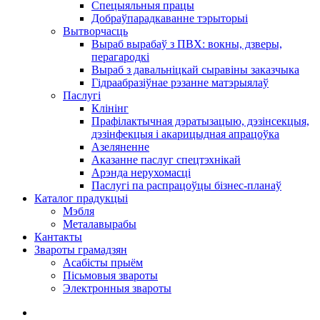
Спецыяльныя працы
Добраўпарадкаванне тэрыторыі
Вытворчасць
Выраб вырабаў з ПВХ: вокны, дзверы,
перагародкі
Выраб з давальніцкай сыравіны заказчыка
Гідраабразіўнае рэзанне матэрыялаў
Паслугі
Клінінг
Прафілактычная дэратызацыю, дэзiнсекцыя,
дэзінфекцыя і акарицыдная апрацоўка
Азеляненне
Аказанне паслуг спецтэхнікай
Арэнда нерухомасці
Паслугі па распрацоўцы бізнес-планаў
Каталог прадукцыі
Мэбля
Металавырабы
Кантакты
Звароты грамадзян
Асабісты прыём
Пісьмовыя звароты
Электронныя звароты