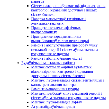
паветра
Сістэм пажарнай аўтаматыкі, відэаназірання,
кантролю і кіравання доступам і іншых
сістэм бяспекі
Паверка манометраў тэхнічных і
электракантактных
Правядзенне электрафізічных
выпрабаванняў
Правядзенне аэрадынамічных
выпрабаванняў сістэм вентыляцыі
Рамонт і абслугоўванне прыбораў уліку
цеплавой энергіі і сістэм аўтаматычнага
рэгулявання яе падачы
Рамонт і абслугоўванне ліфтаў
Будаўнічыя і мантажныя работы
Мантаж сістэм пажарнай аўтаматыкі,
відэаназірання, кантролю і кіравання
доступам і іншых сістэм бяспекі
Мантаж, пуска-наладка сістэм вентыляцыі і
кандыцыянавання паветра
Рамонтна-аварыйныя працы
Мантаж прыбораў уліку цеплавой энергіі і
сістэм аўтаматычнага рэгулявання яе падачы
Мантаж, пуска-наладка ліфтаў
Агульнабудаўнічыя працы