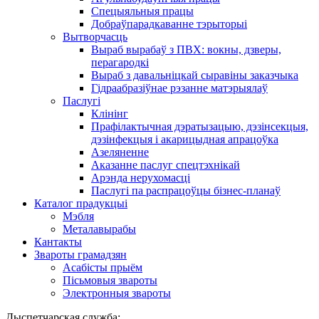
Спецыяльныя працы
Добраўпарадкаванне тэрыторыі
Вытворчасць
Выраб вырабаў з ПВХ: вокны, дзверы,
перагародкі
Выраб з давальніцкай сыравіны заказчыка
Гідраабразіўнае рэзанне матэрыялаў
Паслугі
Клінінг
Прафілактычная дэратызацыю, дэзiнсекцыя,
дэзінфекцыя і акарицыдная апрацоўка
Азеляненне
Аказанне паслуг спецтэхнікай
Арэнда нерухомасці
Паслугі па распрацоўцы бізнес-планаў
Каталог прадукцыі
Мэбля
Металавырабы
Кантакты
Звароты грамадзян
Асабісты прыём
Пісьмовыя звароты
Электронныя звароты
Дыспетчарская служба: