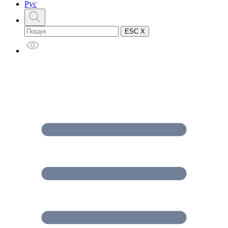
Рус
ESC X