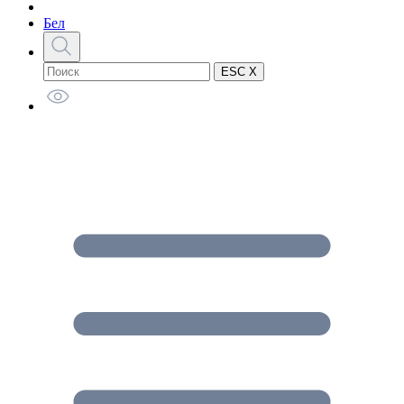
Бел
ESC X