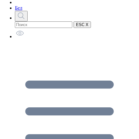
Бел
ESC X