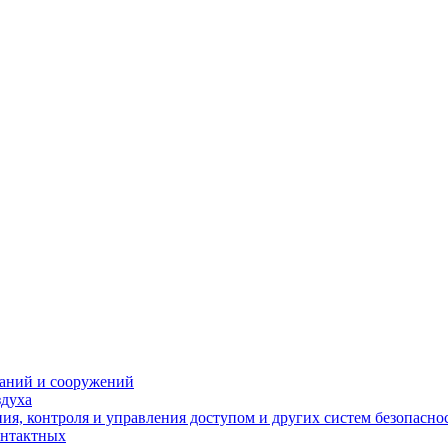
даний и сооружений
здуха
я, контроля и управления доступом и других систем безопасно
онтактных