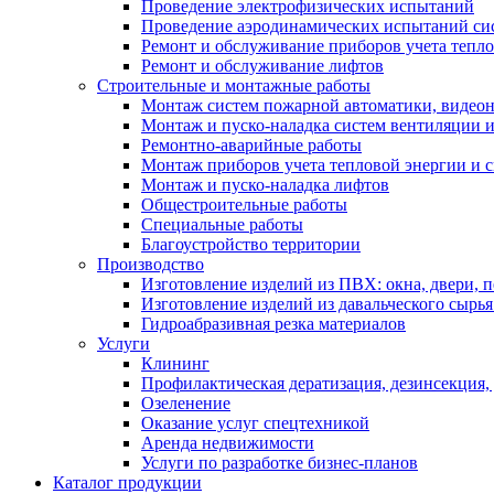
Проведение электрофизических испытаний
Проведение аэродинамических испытаний си
Ремонт и обслуживание приборов учета тепло
Ремонт и обслуживание лифтов
Строительные и монтажные работы
Монтаж систем пожарной автоматики, видеона
Монтаж и пуско-наладка систем вентиляции 
Ремонтно-аварийные работы
Монтаж приборов учета тепловой энергии и с
Монтаж и пуско-наладка лифтов
Общестроительные работы
Специальные работы
Благоустройство территории
Производство
Изготовление изделий из ПВХ: окна, двери, 
Изготовление изделий из давальческого сырья
Гидроабразивная резка материалов
Услуги
Клининг
Профилактическая дератизация, дезинсекция,
Озеленение
Оказание услуг спецтехникой
Аренда недвижимости
Услуги по разработке бизнес-планов
Каталог продукции