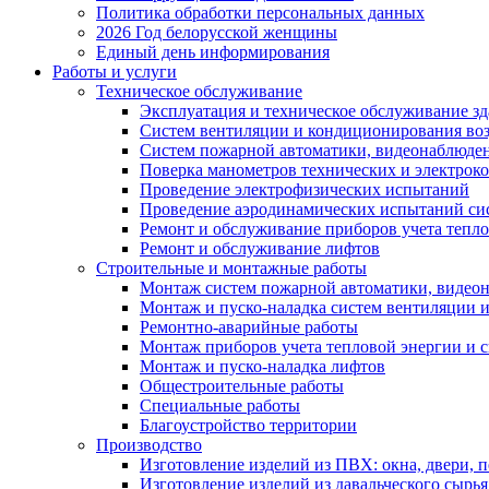
Политика обработки персональных данных
2026 Год белорусской женщины
Единый день информирования
Работы и услуги
Техническое обслуживание
Эксплуатация и техническое обслуживание з
Систем вентиляции и кондиционирования во
Систем пожарной автоматики, видеонаблюдени
Поверка манометров технических и электрок
Проведение электрофизических испытаний
Проведение аэродинамических испытаний си
Ремонт и обслуживание приборов учета тепло
Ремонт и обслуживание лифтов
Строительные и монтажные работы
Монтаж систем пожарной автоматики, видеона
Монтаж и пуско-наладка систем вентиляции 
Ремонтно-аварийные работы
Монтаж приборов учета тепловой энергии и с
Монтаж и пуско-наладка лифтов
Общестроительные работы
Специальные работы
Благоустройство территории
Производство
Изготовление изделий из ПВХ: окна, двери, 
Изготовление изделий из давальческого сырья