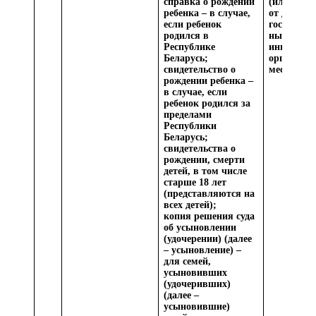
справка о рождении
(или) све
ребенка – в случае,
от других
если ребенок
государств
родился в
ных орган
Республике
иных
Беларусь;
организац
свидетельство о
месяц
рождении ребенка –
в случае, если
ребенок родился за
пределами
Республики
Беларусь;
свидетельства о
рождении, смерти
детей, в том числе
старше 18 лет
(представляются на
всех детей);
копия решения суда
об усыновлении
(удочерении) (далее
– усыновление) –
для семей,
усыновивших
(удочеривших)
(далее –
усыновившие)