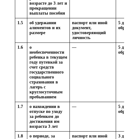
возрасте до 3 лет и
прекращении
выплаты пособия
1.5
об удержании
паспорт или иной
5 дней со 
алиментов и их
документ,
обращени
размере
удостоверяющий
личность
1.6
о
—
5 дней со 
необеспеченности
обращени
ребенка в текущем
году путевкой за
счет средств
государственного
социального
страхования в
лагерь с
круглосуточным
пребыванием
1.7
о нахождении в
—
5 дней со 
отпуске по уходу
обращени
за ребенком до
достижения им
возраста 3 лет
1.8
о периоде, за
паспорт или иной
3 дней со 