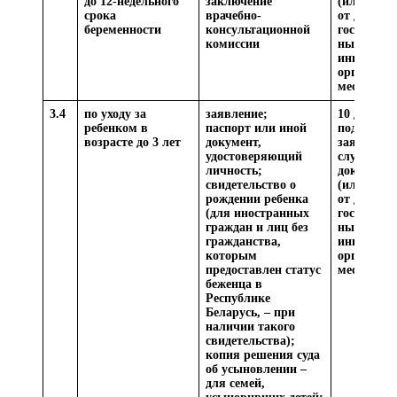
до 12-недельного
заключение
(или) све
срока
врачебно-
от других
беременности
консультационной
государств
комиссии
ных орган
иных
организац
месяц
3.4
по уходу за
заявление;
10 дней со
ребенком в
паспорт или иной
подачи
возрасте до 3 лет
документ,
заявления
удостоверяющий
случае за
личность;
документо
свидетельство о
(или) све
рождении ребенка
от других
(для иностранных
государств
граждан и лиц без
ных орган
гражданства,
иных
которым
организац
предоставлен статус
месяц
беженца в
Республике
Беларусь, – при
наличии такого
свидетельства);
копия решения суда
об усыновлении –
для семей,