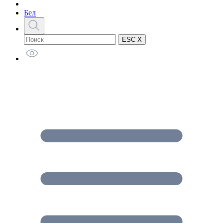
Бел
ESC X