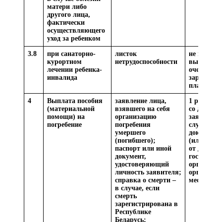
матери либо
другого лица,
фактически
осуществляющего
уход за ребенком
3.8
при санаторно-
листок
не позднее
курортном
нетрудоспособности
выплаты
лечении ребенка-
очередной
инвалида
заработно
платы
4
Выплата пособия
заявление лица,
1 рабочий
(материальной
взявшего на себя
со дня по
помощи) на
организацию
заявления
погребение
погребения
случае за
умершего
документо
(погибшего);
(или) све
паспорт или иной
от других
документ,
государст
удостоверяющий
органов, 
личность заявителя;
организац
справка о смерти –
месяц
в случае, если
смерть
зарегистрирована в
Республике
Беларусь;