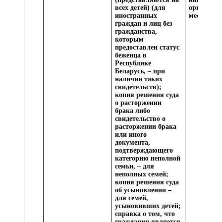
всех детей) (для
организац
иностранных
месяц
граждан и лиц без
гражданства,
которым
предоставлен статус
беженца в
Республике
Беларусь, – при
наличии таких
свидетельств);
копия решения суда
о расторжении
брака либо
свидетельство о
расторжении брака
или иного
документа,
подтверждающего
категорию неполной
семьи, – для
неполных семей;
копия решения суда
об усыновлении –
для семей,
усыновивших детей;
справка о том, что
гражданин является