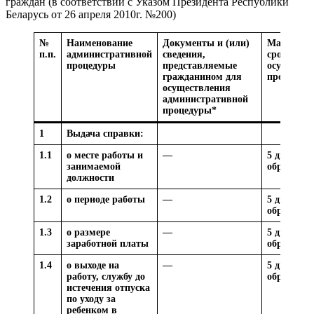
граждан (в соответствии с Указом Президента Республики
Беларусь от 26 апреля 2010г. №200)
№
Наименование
Документы и (или)
Максима
п.п.
административной
сведения,
срок
процедуры
представляемые
осуществ
гражданином для
процедур
осуществления
административной
процедуры*
1
Выдача справки:
1.1
о месте работы и
—
5 дней со 
занимаемой
обращени
должности
1.2
о периоде работы
—
5 дней со 
обращени
1.3
о размере
—
5 дней со 
заработной платы
обращени
1.4
о выходе на
—
5 дней со 
работу, службу до
обращени
истечения отпуска
по уходу за
ребенком в