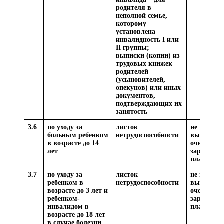
родителя в
неполной семье,
которому
установлена
инвалидность I или
II группы;
выписки (копии) из
трудовых книжек
родителей
(усыновителей,
опекунов) или иных
документов,
подтверждающих их
занятость
3.6
по уходу за
листок
не позднее
больным ребенком
нетрудоспособности
выплаты
в возрасте до 14
очередной
лет
заработно
платы
3.7
по уходу за
листок
не позднее
ребенком в
нетрудоспособности
выплаты
возрасте до 3 лет и
очередной
ребенком-
заработно
инвалидом в
платы
возрасте до 18 лет
в случае болезни