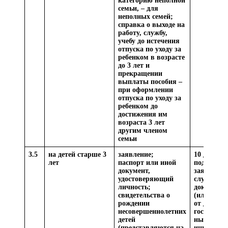
категорию неполной
семьи, – для
неполных семей;
справка о выходе на
работу, службу,
учебу до истечения
отпуска по уходу за
ребенком в возрасте
до 3 лет и
прекращении
выплаты пособия –
при оформлении
отпуска по уходу за
ребенком до
достижения им
возраста 3 лет
другим членом
семьи
3.5
на детей старше 3
заявление;
10 дней со
лет
паспорт или иной
подачи
документ,
заявления
удостоверяющий
случае за
личность;
документо
свидетельства о
(или) све
рождении
от других
несовершеннолетних
государств
детей
ных орган
(представляются на
иных