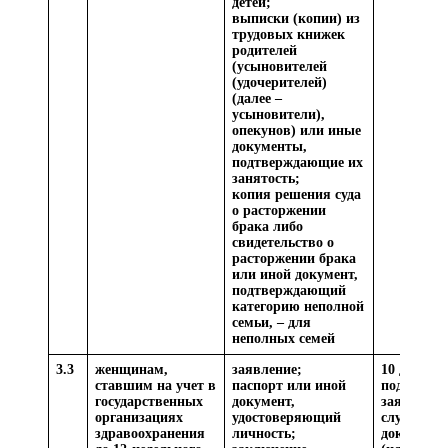
детей;
выписки (копии) из
трудовых книжек
родителей
(усыновителей
(удочерителей)
(далее –
усыновители),
опекунов) или иные
документы,
подтверждающие их
занятость;
копия решения суда
о расторжении
брака либо
свидетельство о
расторжении брака
или иной документ,
подтверждающий
категорию неполной
семьи, – для
неполных семей
3.3
женщинам,
заявление;
10 дней со
ставшим на учет в
паспорт или иной
подачи
государственных
документ,
заявления
организациях
удостоверяющий
случае за
здравоохранения
личность;
документо