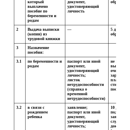
который
документ,
обращени
выплачено
удостоверяющий
пособие по
личность
беременности и
родам
2
Выдача выписки
—
5 дней со 
(копии) из
обращени
трудовой книжки
3
Назначение
пособия:
3.1
по беременности и
паспорт или иной
не позднее
родам
документ,
выплаты
удостоверяющий
очередной
личность;
заработно
листок
платы,
нетрудоспособности
стипендии
(справка о
пособия
временной
нетрудоспособности)
3.2
в связи с
заявление;
10 дней со
рождением
паспорт или иной
подачи
ребенка
документ,
заявления
удостоверяющий
случае за
личность;
документо