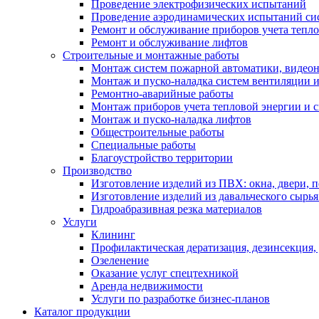
Проведение электрофизических испытаний
Проведение аэродинамических испытаний си
Ремонт и обслуживание приборов учета тепло
Ремонт и обслуживание лифтов
Строительные и монтажные работы
Монтаж систем пожарной автоматики, видеона
Монтаж и пуско-наладка систем вентиляции 
Ремонтно-аварийные работы
Монтаж приборов учета тепловой энергии и с
Монтаж и пуско-наладка лифтов
Общестроительные работы
Специальные работы
Благоустройство территории
Производство
Изготовление изделий из ПВХ: окна, двери, 
Изготовление изделий из давальческого сырья
Гидроабразивная резка материалов
Услуги
Клининг
Профилактическая дератизация, дезинсекция,
Озеленение
Оказание услуг спецтехникой
Аренда недвижимости
Услуги по разработке бизнес-планов
Каталог продукции