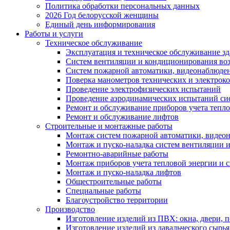
Политика обработки персональных данных
2026 Год белорусской женщины
Единый день информирования
Работы и услуги
Техническое обслуживание
Эксплуатация и техническое обслуживание з
Систем вентиляции и кондиционирования во
Систем пожарной автоматики, видеонаблюдени
Поверка манометров технических и электрок
Проведение электрофизических испытаний
Проведение аэродинамических испытаний си
Ремонт и обслуживание приборов учета тепло
Ремонт и обслуживание лифтов
Строительные и монтажные работы
Монтаж систем пожарной автоматики, видеона
Монтаж и пуско-наладка систем вентиляции 
Ремонтно-аварийные работы
Монтаж приборов учета тепловой энергии и с
Монтаж и пуско-наладка лифтов
Общестроительные работы
Специальные работы
Благоустройство территории
Производство
Изготовление изделий из ПВХ: окна, двери, 
Изготовление изделий из давальческого сырья