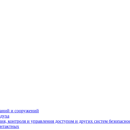
даний и сооружений
здуха
я, контроля и управления доступом и других систем безопасно
онтактных