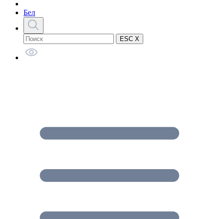
Бел
ESC X