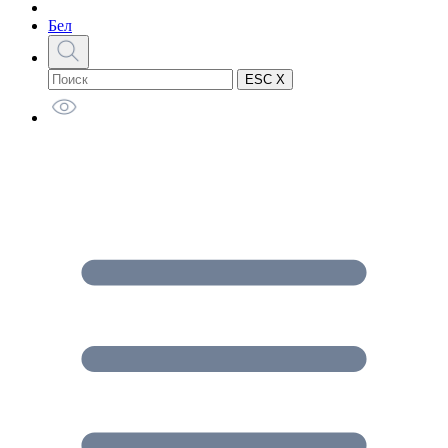
Бел
ESC X