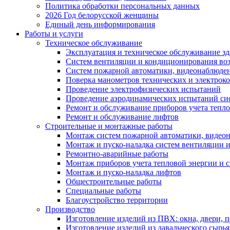
Политика обработки персональных данных
2026 Год белорусской женщины
Единый день информирования
Работы и услуги
Техническое обслуживание
Эксплуатация и техническое обслуживание з
Систем вентиляции и кондиционирования во
Систем пожарной автоматики, видеонаблюдени
Поверка манометров технических и электрок
Проведение электрофизических испытаний
Проведение аэродинамических испытаний си
Ремонт и обслуживание приборов учета тепло
Ремонт и обслуживание лифтов
Строительные и монтажные работы
Монтаж систем пожарной автоматики, видеона
Монтаж и пуско-наладка систем вентиляции 
Ремонтно-аварийные работы
Монтаж приборов учета тепловой энергии и с
Монтаж и пуско-наладка лифтов
Общестроительные работы
Специальные работы
Благоустройство территории
Производство
Изготовление изделий из ПВХ: окна, двери, 
Изготовление изделий из давальческого сырья