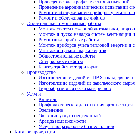
Проведение электрофизических испытаний
Проведение аэродинамических испытаний си
Ремонт и обслуживание приборов учета тепло
Ремонт и обслуживание лифтов
Строительные и монтажные работы
Монтаж систем пожарной автоматики, видеона
Монтаж и пуско-наладка систем вентиляции 
Ремонтно-аварийные работы
Монтаж приборов учета тепловой энергии и с
Монтаж и пуско-наладка лифтов
Общестроительные работы
Специальные работы
Благоустройство территории
Производство
Изготовление изделий из ПВХ: окна, двери, 
Изготовление изделий из давальческого сырья
Гидроабразивная резка материалов
Услуги
Клининг
Профилактическая дератизация, дезинсекция,
Озеленение
Оказание услуг спецтехникой
Аренда недвижимости
Услуги по разработке бизнес-планов
Каталог продукции