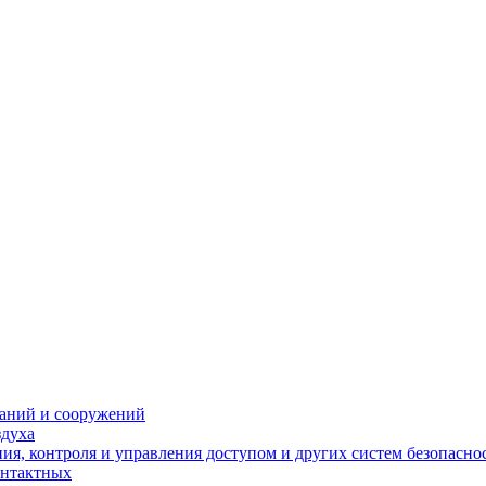
даний и сооружений
здуха
я, контроля и управления доступом и других систем безопасно
онтактных