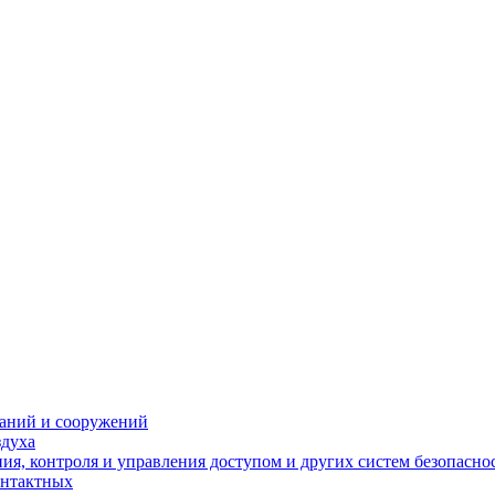
даний и сооружений
здуха
я, контроля и управления доступом и других систем безопасно
онтактных