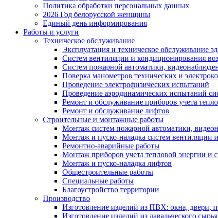
Политика обработки персональных данных
2026 Год белорусской женщины
Единый день информирования
Работы и услуги
Техническое обслуживание
Эксплуатация и техническое обслуживание з
Систем вентиляции и кондиционирования во
Систем пожарной автоматики, видеонаблюдени
Поверка манометров технических и электрок
Проведение электрофизических испытаний
Проведение аэродинамических испытаний си
Ремонт и обслуживание приборов учета тепло
Ремонт и обслуживание лифтов
Строительные и монтажные работы
Монтаж систем пожарной автоматики, видеона
Монтаж и пуско-наладка систем вентиляции 
Ремонтно-аварийные работы
Монтаж приборов учета тепловой энергии и с
Монтаж и пуско-наладка лифтов
Общестроительные работы
Специальные работы
Благоустройство территории
Производство
Изготовление изделий из ПВХ: окна, двери, 
Изготовление изделий из давальческого сырья