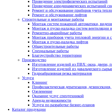
Проведение электрофизических испытаний
Проведение аэродинамических испытаний си
Ремонт и обслуживание приборов учета тепло
Ремонт и обслуживание лифтов
Строительные и монтажные работы
Монтаж систем пожарной автоматики, видеона
Монтаж и пуско-наладка систем вентиляции 
Ремонтно-аварийные работы
Монтаж приборов учета тепловой энергии и с
Монтаж и пуско-наладка лифтов
Общестроительные работы
Специальные работы
Благоустройство территории
Производство
Изготовление изделий из ПВХ: окна, двери, 
Изготовление изделий из давальческого сырья
Гидроабразивная резка материалов
Услуги
Клининг
Профилактическая дератизация, дезинсекция,
Озеленение
Оказание услуг спецтехникой
Аренда недвижимости
Услуги по разработке бизнес-планов
Каталог продукции