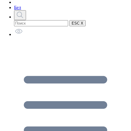
Бел
ESC X