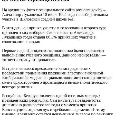
На архивных фото с официального сайта president.gov.by –
Александр Лукашенко 10 июля 1994 года на избирательном
участке в Шкловской средней школе №1.
В этот день он принял участие в голосовании второго тура
президентских выборов. Cвои голоса за Александра
Лукашенко тогда отдали 80,3% принявших участие в
голосовании граждан.
Первые годы Президентства полностью были посвящены
выполнению главного обещания, данного избирателям, —
«отвести страну от пропасти».
В стране началось преодоление катастрофических
последствий применения прежними властями гибельной
«либеральной» модели социально-экономического развития и
смена одностороннего прозападного внешнеполитического
вектора развития.
Республика Беларусь является одной из самых молодых
президентских республик. Сам институт президентства
динамично развивается все годы с момента принятия
Конституции, отражая дух и требования времени. Потому
именно Президент остается неизменным лидером по рейтингу