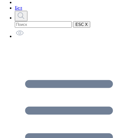
Бел
ESC X