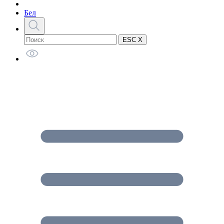
Бел
ESC X