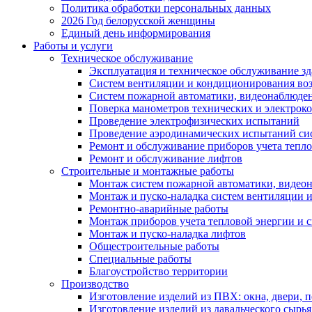
Политика обработки персональных данных
2026 Год белорусской женщины
Единый день информирования
Работы и услуги
Техническое обслуживание
Эксплуатация и техническое обслуживание з
Систем вентиляции и кондиционирования во
Систем пожарной автоматики, видеонаблюдени
Поверка манометров технических и электрок
Проведение электрофизических испытаний
Проведение аэродинамических испытаний си
Ремонт и обслуживание приборов учета тепло
Ремонт и обслуживание лифтов
Строительные и монтажные работы
Монтаж систем пожарной автоматики, видеона
Монтаж и пуско-наладка систем вентиляции 
Ремонтно-аварийные работы
Монтаж приборов учета тепловой энергии и с
Монтаж и пуско-наладка лифтов
Общестроительные работы
Специальные работы
Благоустройство территории
Производство
Изготовление изделий из ПВХ: окна, двери, 
Изготовление изделий из давальческого сырья