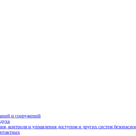
даний и сооружений
здуха
я, контроля и управления доступом и других систем безопасно
онтактных