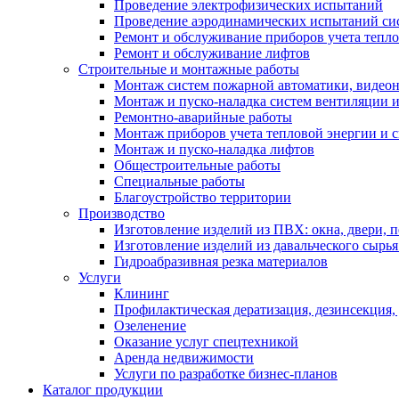
Проведение электрофизических испытаний
Проведение аэродинамических испытаний си
Ремонт и обслуживание приборов учета тепло
Ремонт и обслуживание лифтов
Строительные и монтажные работы
Монтаж систем пожарной автоматики, видеона
Монтаж и пуско-наладка систем вентиляции 
Ремонтно-аварийные работы
Монтаж приборов учета тепловой энергии и с
Монтаж и пуско-наладка лифтов
Общестроительные работы
Специальные работы
Благоустройство территории
Производство
Изготовление изделий из ПВХ: окна, двери, 
Изготовление изделий из давальческого сырья
Гидроабразивная резка материалов
Услуги
Клининг
Профилактическая дератизация, дезинсекция,
Озеленение
Оказание услуг спецтехникой
Аренда недвижимости
Услуги по разработке бизнес-планов
Каталог продукции