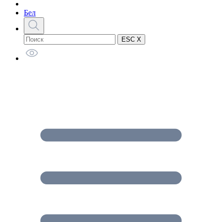
Бел
ESC X