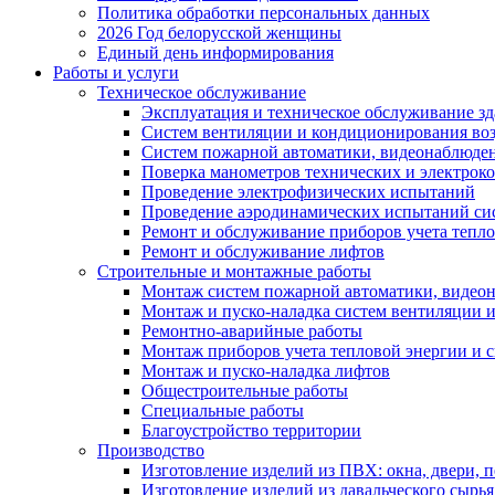
Политика обработки персональных данных
2026 Год белорусской женщины
Единый день информирования
Работы и услуги
Техническое обслуживание
Эксплуатация и техническое обслуживание з
Систем вентиляции и кондиционирования во
Систем пожарной автоматики, видеонаблюдени
Поверка манометров технических и электрок
Проведение электрофизических испытаний
Проведение аэродинамических испытаний си
Ремонт и обслуживание приборов учета тепло
Ремонт и обслуживание лифтов
Строительные и монтажные работы
Монтаж систем пожарной автоматики, видеона
Монтаж и пуско-наладка систем вентиляции 
Ремонтно-аварийные работы
Монтаж приборов учета тепловой энергии и с
Монтаж и пуско-наладка лифтов
Общестроительные работы
Специальные работы
Благоустройство территории
Производство
Изготовление изделий из ПВХ: окна, двери, 
Изготовление изделий из давальческого сырья