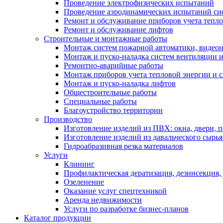
Проведение электрофизических испытаний
Проведение аэродинамических испытаний си
Ремонт и обслуживание приборов учета тепло
Ремонт и обслуживание лифтов
Строительные и монтажные работы
Монтаж систем пожарной автоматики, видеона
Монтаж и пуско-наладка систем вентиляции 
Ремонтно-аварийные работы
Монтаж приборов учета тепловой энергии и с
Монтаж и пуско-наладка лифтов
Общестроительные работы
Специальные работы
Благоустройство территории
Производство
Изготовление изделий из ПВХ: окна, двери, 
Изготовление изделий из давальческого сырья
Гидроабразивная резка материалов
Услуги
Клининг
Профилактическая дератизация, дезинсекция,
Озеленение
Оказание услуг спецтехникой
Аренда недвижимости
Услуги по разработке бизнес-планов
Каталог продукции