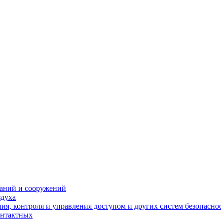
даний и сооружений
здуха
я, контроля и управления доступом и других систем безопасно
онтактных