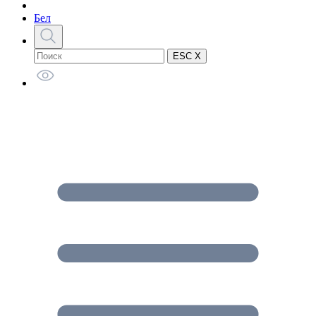
Бел
ESC X