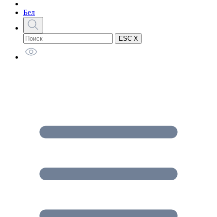
Бел
ESC X