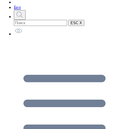
Бел
ESC X