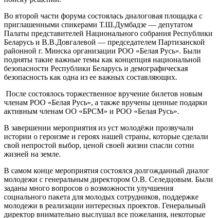
Во второй части форума состоялась диалоговая площадка с
приглашенными спикерами Т.Ш.Думбадзе — депутатом
Палаты представителей Национального собрания Республики
Беларусь и В.В.Довгалевой — председателем Партизанской
районной г. Минска организации РОО «Белая Русь». Были
подняты такие важные темы как концепция национальной
безопасности Республики Беларусь и демографическая
безопасность как одна из ее важных составляющих.
После состоялось торжественное вручение билетов новым
членам РОО «Белая Русь», а также вручены ценные подарки
активным членам ОО «БРСМ» и РОО «Белая Русь».
В завершении мероприятия из уст молодёжи прозвучали
истории о героизме и героях нашей страны, которые сделали
свой непростой выбор, ценой своей жизни спасли сотни
жизней на земле.
В самом конце мероприятия состоялся долгожданный диалог
молодежи с генеральным директором О.В. Селедцовым. Были
заданы много вопросов о возможности улучшения
социального пакета для молодых сотрудников, поддержке
молодежи в реализации интересных проектов. Генеральный
директор внимательно выслушал все пожелания, некоторые