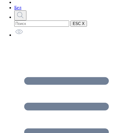
Бел
ESC X