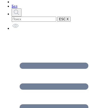
Бел
ESC X