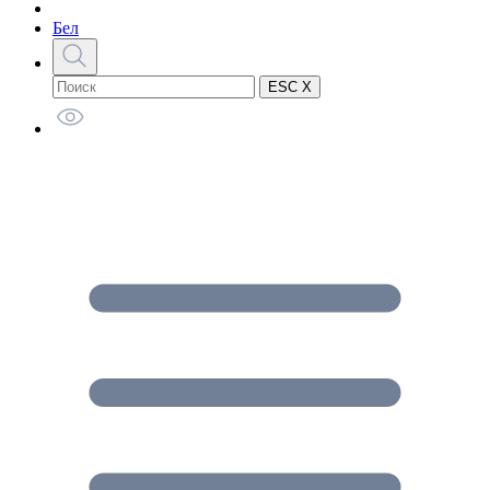
Бел
ESC X