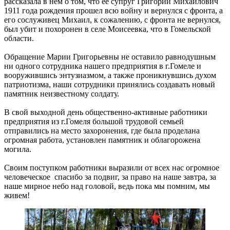
рассказала в нем о том, что ее супруг Григорий Михайлович
1911 года рождения прошел всю войну и вернулся с фронта, а
его сослуживец Михаил, к сожалению, с фронта не вернулся,
был убит и похоронен в селе Моисеевка, что в Гомельской
области.
Обращение Марии Григорьевны не оставило равнодушным
ни одного сотрудника нашего предприятия в г.Гомеле и
вооружившись энтузиазмом, а также проникнувшись духом
патриотизма, наши сотрудники принялись создавать новый
памятник неизвестному солдату.
В свой выходной день общественно-активные работники
предприятия из г.Гомеля большой трудовой семьей
отправились на место захоронения, где была проделана
огромная работа, установлен памятник и облагорожена
могила.
Своим поступком работники выразили от всех нас огромное
человеческое спасибо за подвиг, за право на наше завтра, за
наше мирное небо над головой, ведь пока мы помним, мы
живем!