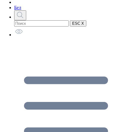
Бел
ESC X