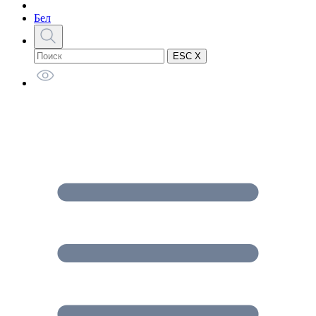
Бел
ESC X