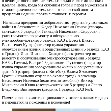
о необходимости помнить тех, кто отдал ее во имя высоких
идеалов. День, когда мы склоняем головы перед мужеством и
самоотверженностью тех, кто, выполняя свой долг за
пределами Родины, проявил стойкость и героизм.
На нашем предприятии добросовестно трудятся 9 участников
войны в Афганистане: Федор Николаевич Осиюк (слесарь-
сантехник 5 разряда) и Геннадий Николаевич Сидорович
(электромонтер по ремонту и обслуживанию
электрооборудования 5 разряда, КАЗ г. Брест), Виктор
Васильевич Кунда (оператор пульта управления
оборудованием жилых и общественных зданий 5 разряда, КАЗ
г. Гродно), Иван Иванович Холодик (электромонтер по
ремонту и обслуживанию электрооборудования 5 разряда,
КАЗ г. Гомель), Валерий Здиславович Руткевич (оператор
пульта управления оборудованием жилых и общественных
зданий 5 разряда, филиал г. Витебск), Вадим Яковлевич
Браташ (начальник отдела по охране труда), Александр
Васильевич Исаченко (водитель автомобиля), Виктор
Михайлович Юник (слесарь-сантехник 5 разряда) и Лаппо
Владимир Викторович (дворник 1 разряда, КАЗ №3).
Память о воинах-интернационалистах живет в наших сердцах
и передается из поколения в поколение!