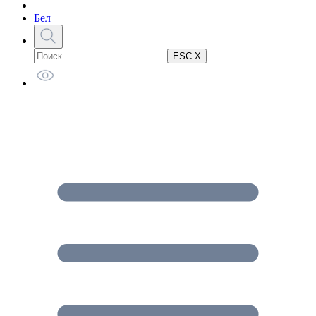
Бел
ESC X