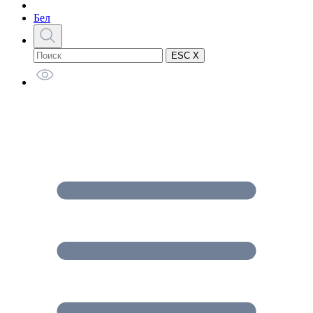
Бел
ESC X