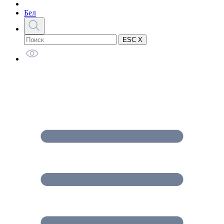
Бел
ESC X