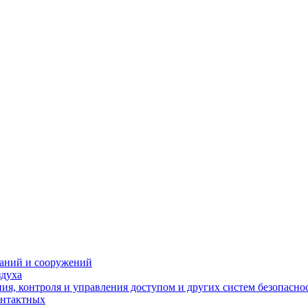
даний и сооружений
здуха
я, контроля и управления доступом и других систем безопасно
онтактных