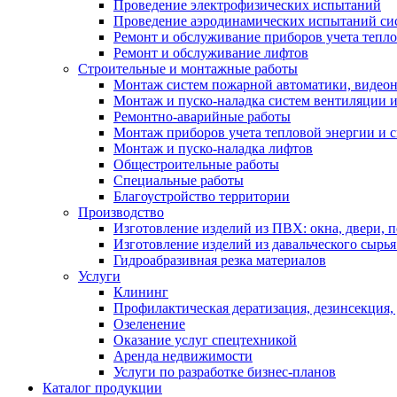
Проведение электрофизических испытаний
Проведение аэродинамических испытаний си
Ремонт и обслуживание приборов учета тепло
Ремонт и обслуживание лифтов
Строительные и монтажные работы
Монтаж систем пожарной автоматики, видеона
Монтаж и пуско-наладка систем вентиляции 
Ремонтно-аварийные работы
Монтаж приборов учета тепловой энергии и с
Монтаж и пуско-наладка лифтов
Общестроительные работы
Специальные работы
Благоустройство территории
Производство
Изготовление изделий из ПВХ: окна, двери, 
Изготовление изделий из давальческого сырья
Гидроабразивная резка материалов
Услуги
Клининг
Профилактическая дератизация, дезинсекция,
Озеленение
Оказание услуг спецтехникой
Аренда недвижимости
Услуги по разработке бизнес-планов
Каталог продукции