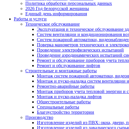
Политика обработки персональных данных
2026 Год белорусской женщины
Единый день информирования
Работы и услуги
Техническое обслуживание
Эксплуатация и техническое обслуживание з
Систем вентиляции и кондиционирования во
Систем пожарной автоматики, видеонаблюдени
Поверка манометров технических и электрок
Проведение электрофизических испытаний
Проведение аэродинамических испытаний си
Ремонт и обслуживание приборов учета тепло
Ремонт и обслуживание лифтов
Строительные и монтажные работы
Монтаж систем пожарной автоматики, видеона
Монтаж и пуско-наладка систем вентиляции 
Ремонтно-аварийные работы
Монтаж приборов учета тепловой энергии и с
Монтаж и пуско-наладка лифтов
Общестроительные работы
Специальные работы
Благоустройство территории
Производство
Изготовление изделий из ПВХ: окна, двери, 
Изготовление изделий из давальческого сырья