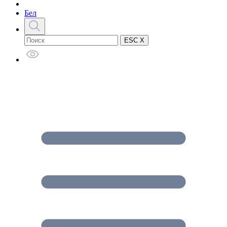
Бел
ESC X