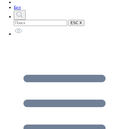
Бел
ESC X