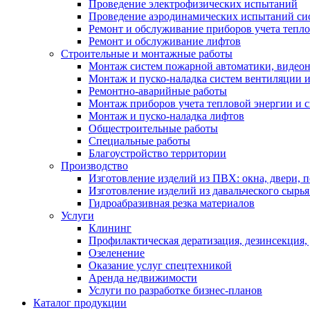
Проведение электрофизических испытаний
Проведение аэродинамических испытаний си
Ремонт и обслуживание приборов учета тепло
Ремонт и обслуживание лифтов
Строительные и монтажные работы
Монтаж систем пожарной автоматики, видеона
Монтаж и пуско-наладка систем вентиляции 
Ремонтно-аварийные работы
Монтаж приборов учета тепловой энергии и с
Монтаж и пуско-наладка лифтов
Общестроительные работы
Специальные работы
Благоустройство территории
Производство
Изготовление изделий из ПВХ: окна, двери, 
Изготовление изделий из давальческого сырья
Гидроабразивная резка материалов
Услуги
Клининг
Профилактическая дератизация, дезинсекция,
Озеленение
Оказание услуг спецтехникой
Аренда недвижимости
Услуги по разработке бизнес-планов
Каталог продукции