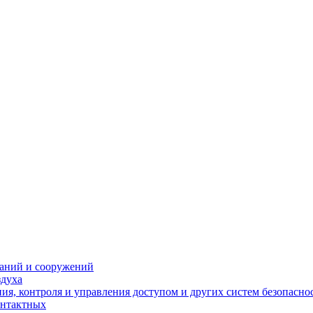
даний и сооружений
здуха
я, контроля и управления доступом и других систем безопасно
онтактных