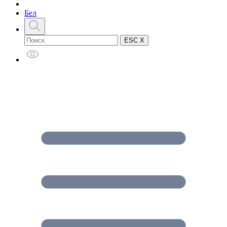
Бел
ESC X