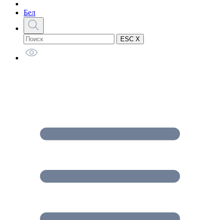
Бел
ESC X