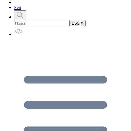
Бел
ESC X