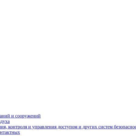
даний и сооружений
здуха
я, контроля и управления доступом и других систем безопасно
онтактных