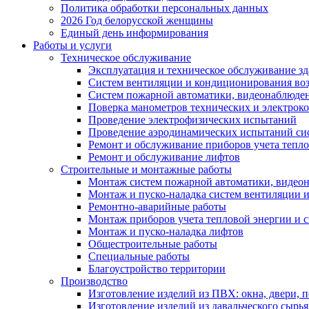
Политика обработки персональных данных
2026 Год белорусской женщины
Единый день информирования
Работы и услуги
Техническое обслуживание
Эксплуатация и техническое обслуживание з
Систем вентиляции и кондиционирования во
Систем пожарной автоматики, видеонаблюдени
Поверка манометров технических и электрок
Проведение электрофизических испытаний
Проведение аэродинамических испытаний си
Ремонт и обслуживание приборов учета тепло
Ремонт и обслуживание лифтов
Строительные и монтажные работы
Монтаж систем пожарной автоматики, видеона
Монтаж и пуско-наладка систем вентиляции 
Ремонтно-аварийные работы
Монтаж приборов учета тепловой энергии и с
Монтаж и пуско-наладка лифтов
Общестроительные работы
Специальные работы
Благоустройство территории
Производство
Изготовление изделий из ПВХ: окна, двери, 
Изготовление изделий из давальческого сырья