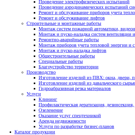
Проведение электрофизических испытаний
Проведение аэродинамических испытаний си
Ремонт и обслуживание приборов учета тепло
Ремонт и обслуживание лифтов
Строительные и монтажные работы
Монтаж систем пожарной автоматики, видеона
Монтаж и пуско-наладка систем вентиляции 
Ремонтно-аварийные работы
Монтаж приборов учета тепловой энергии и с
Монтаж и пуско-наладка лифтов
Общестроительные работы
Специальные работы
Благоустройство территории
Производство
Изготовление изделий из ПВХ: окна, двери, 
Изготовление изделий из давальческого сырья
Гидроабразивная резка материалов
Услуги
Клининг
Профилактическая дератизация, дезинсекция,
Озеленение
Оказание услуг спецтехникой
Аренда недвижимости
Услуги по разработке бизнес-планов
Каталог продукции