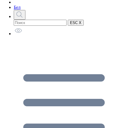
Бел
ESC X