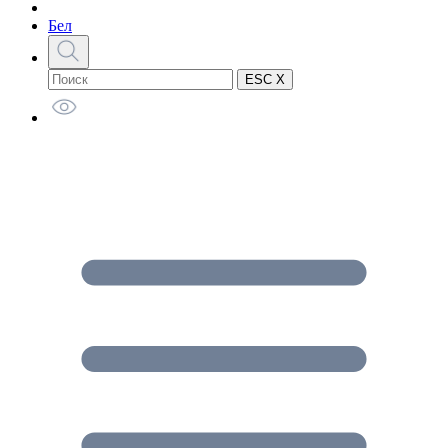
Бел
ESC X