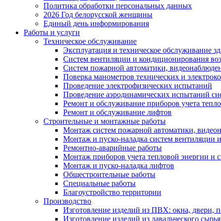
Политика обработки персональных данных
2026 Год белорусской женщины
Единый день информирования
Работы и услуги
Техническое обслуживание
Эксплуатация и техническое обслуживание з
Систем вентиляции и кондиционирования во
Систем пожарной автоматики, видеонаблюдени
Поверка манометров технических и электрок
Проведение электрофизических испытаний
Проведение аэродинамических испытаний си
Ремонт и обслуживание приборов учета тепло
Ремонт и обслуживание лифтов
Строительные и монтажные работы
Монтаж систем пожарной автоматики, видеона
Монтаж и пуско-наладка систем вентиляции 
Ремонтно-аварийные работы
Монтаж приборов учета тепловой энергии и с
Монтаж и пуско-наладка лифтов
Общестроительные работы
Специальные работы
Благоустройство территории
Производство
Изготовление изделий из ПВХ: окна, двери, 
Изготовление изделий из давальческого сырья