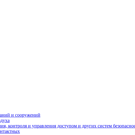
даний и сооружений
здуха
я, контроля и управления доступом и других систем безопасно
онтактных