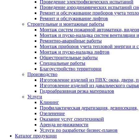
Проведение электрофизических испытаний
Проведение аэродинамических испытаний си
Ремонт и обслуживание приборов учета тепло
Ремонт и обслуживание лифтов
Строительные и монтажные работы
Монтаж систем пожарной автоматики, видеона
Монтаж и пуско-наладка систем вентиляции 
Ремонтно-аварийные работы
Монтаж приборов учета тепловой энергии и с
Монтаж и пуско-наладка лифтов
Общестроительные работы
Специальные работы
Благоустройство территории
Производство
Изготовление изделий из ПВХ: окна, двери, 
Изготовление изделий из давальческого сырья
Гидроабразивная резка материалов
Услуги
Клининг
Профилактическая дератизация, дезинсекция,
Озеленение
Оказание услуг спецтехникой
Аренда недвижимости
Услуги по разработке бизнес-планов
Каталог продукции