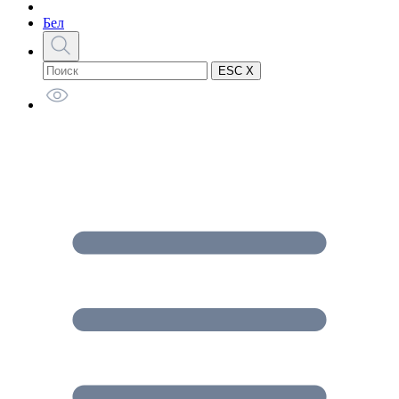
Бел
ESC X