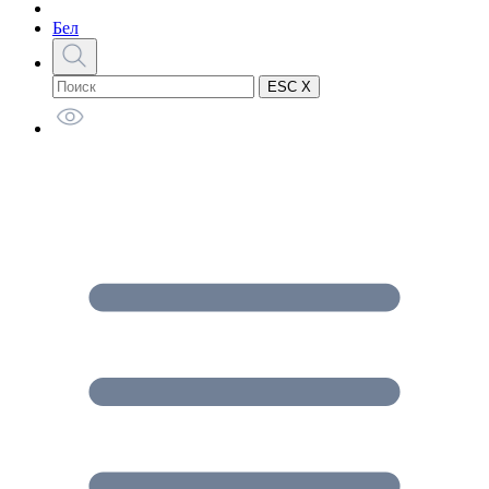
Бел
ESC X