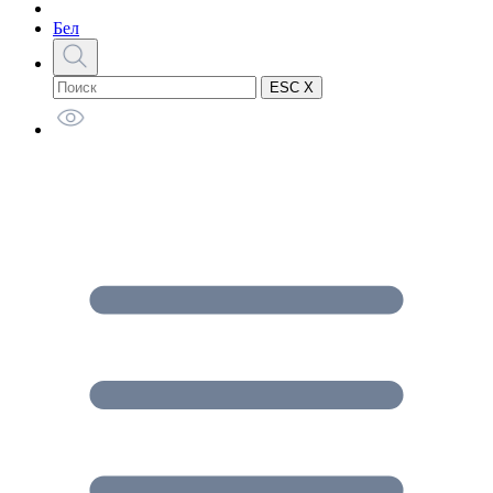
Бел
ESC X