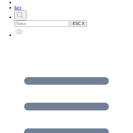
Бел
ESC X