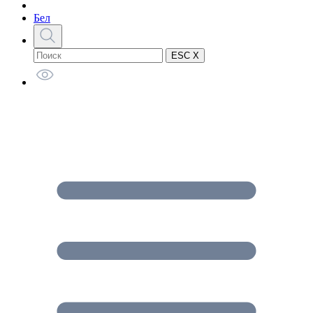
Бел
ESC X