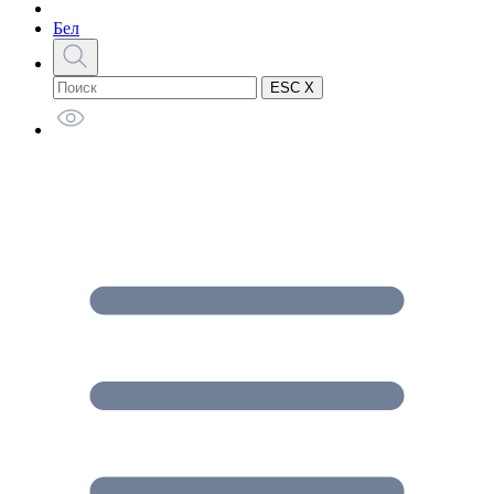
Бел
ESC X