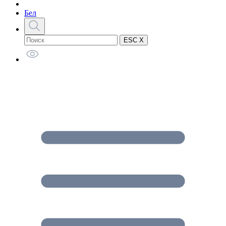
Бел
ESC X